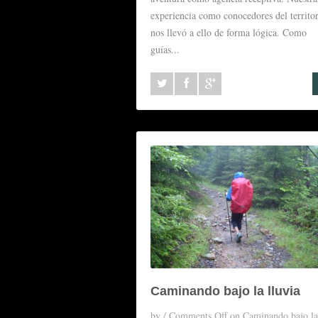
experiencia como conocedores del territo
nos llevó a ello de forma lógica. Como
guías...
Caminando bajo la lluvia
by
/
Comments Off
on Caminando bajo la