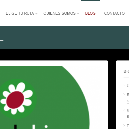
ELIGE TU RUTA
QUIENES SOMOS
BLOG
CONTACTO
_
Bl
T
E
n
E
E
T