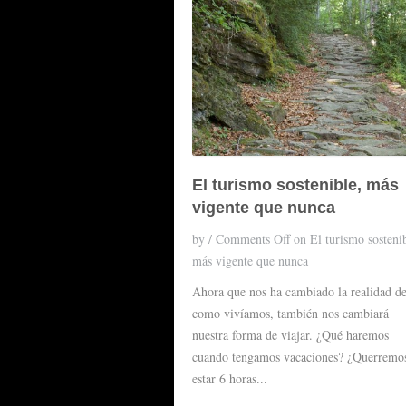
El turismo sostenible, más
vigente que nunca
by
/
Comments Off
on El turismo sostenib
más vigente que nunca
Ahora que nos ha cambiado la realidad d
como vivíamos, también nos cambiará
nuestra forma de viajar. ¿Qué haremos
cuando tengamos vacaciones? ¿Querremo
estar 6 horas...