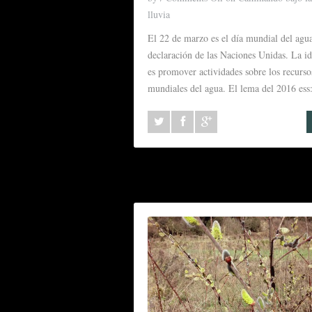
lluvia
El 22 de marzo es el día mundial del agu
declaración de las Naciones Unidas. La i
es promover actividades sobre los recurso
mundiales del agua. El lema del 2016 ess: