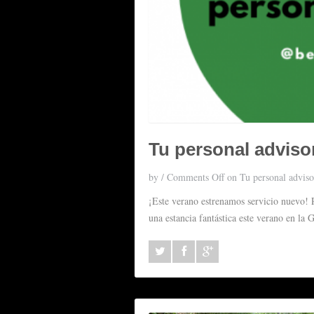
Tu personal adviso
by
/
Comments Off
on Tu personal adviso
¡Este verano estrenamos servicio nuevo!
una estancia fantástica este verano en la