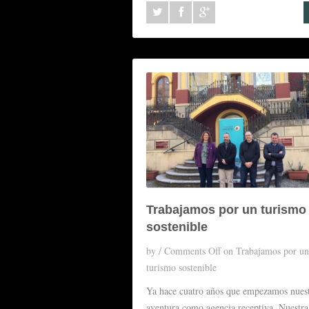
Trabajamos por un turismo
sostenible
by
/
Comments Off
on Trabajamos por un
turismo sostenible
Ya hace cuatro años que empezamos nues
aventura como agencia receptiva. Nuestra