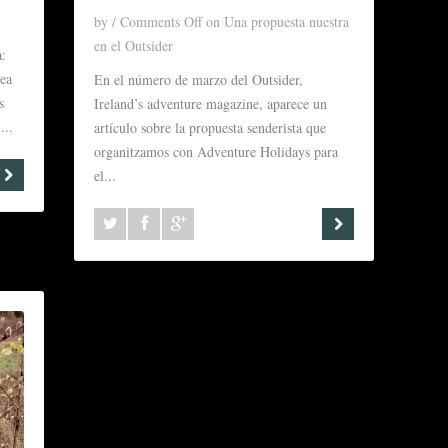
by
/
Comments Off
on Una propuesta nuestra
en el Outsider
a:
dea
En el número de marzo del Outsider,
s
Ireland’s adventure magazine, aparece un
...
artículo sobre la propuesta senderista que
organitzamos con Adventure Holidays para
el...