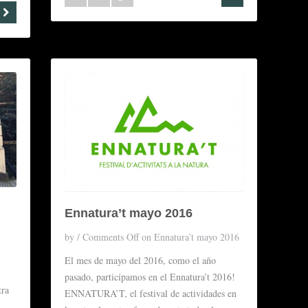
Ennatura’t mayo 2016
by
/
Comments Off
on Ennatura’t mayo 2016
El mes de mayo del 2016, como el año
pasado, participamos en el Ennatura’t 2016!
tra
ENNATURA’T, el festival de actividades en