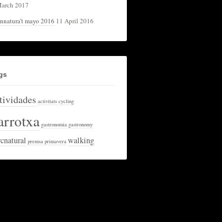
arch 2017
nnatura’t mayo 2016
11 April 2016
gs
tividades
activitats
cycling
arrotxa
gastronomia
gastronomy
rcnatural
walking
premsa
primavera