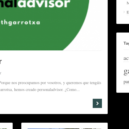
M
E
Ta
ac
r
g
r
pa
 Porque nos preocupamos por vosotros, y queremos que tengáis
 Garrotxa, hemos creado personaladvisor. ¿Como...