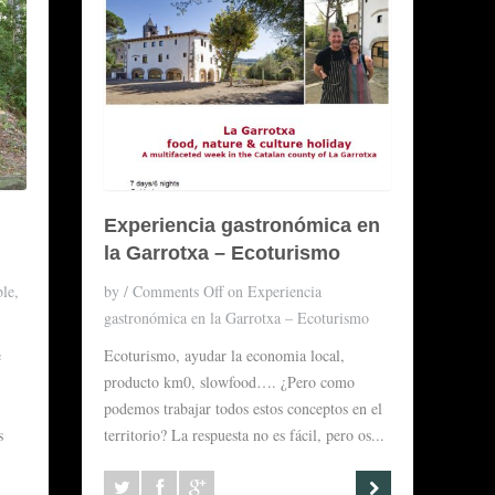
Experiencia gastronómica en
la Garrotxa – Ecoturismo
le,
by
/
Comments Off
on Experiencia
gastronómica en la Garrotxa – Ecoturismo
e
Ecoturismo, ayudar la economia local,
producto km0, slowfood…. ¿Pero como
podemos trabajar todos estos conceptos en el
s
territorio? La respuesta no es fácil, pero os...