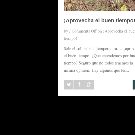
¡Aprovecha el buen tiempo
by
/
Comments Off
on ¡Aprovecha el bue
tiempo!
Sale el sol, sube la temperatura…. ¡apro
el buen tiempo! ¿Que entendemos por bu
tiempo? Seguro que no todos tenemos la
misma opinión. Hay algunos que les...