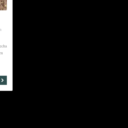
!
n
vecha
en