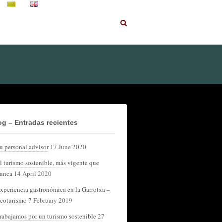
og – Entradas recientes
u personal advisor
17 June 2020
l turismo sostenible, más vigente que
unca
14 April 2020
xperiencia gastronómica en la Garrotxa –
coturismo
7 February 2019
rabajamos por un turismo sostenible
27