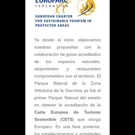
Ya desde el inicio, elaboramos
nuestras propuestas con la
colaboración de guías acreditados
de los espacios naturales,
alojamientos y restaurantes
comprometidos con el territorio. El
Parque Natural de la Zona
Volcánica de la Garrotxa ya fué el
primer Parque Natural del estado
en obtener la acreditación de la
Carta Europea de Turismo
Sostenible
(
CETS
) que otorga
Europarc. En una fase posterior,
los establecimientos y actividades