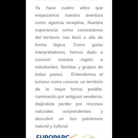
Ya hace cuatro años que
empezamos nuestra aventura
como agencia receptiva. Nuestra
experiencia como conocedores
del territorio nos llevó a ello de
forma lógica. Como guías
interpretadores, hemos dado a
conocer nuestra región a
estudiantes, famílias y grupos de
todas partes. Entendemos el
turismo como conocer un territorio
de la mejor forma posible:
caminando por antiguos senderos,
dejándote perder por rincones
naturales sorprendentes y
descubrir un rico patrimonio
natural y cultural.