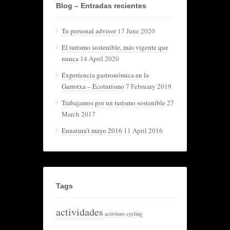
Blog – Entradas recientes
Tu personal advisor
17 June 2020
El turismo sostenible, más vigente que
nunca
14 April 2020
Experiencia gastronómica en la
Garrotxa – Ecoturismo
7 February 2019
Trabajamos por un turismo sostenible
27
March 2017
Ennatura’t mayo 2016
11 April 2016
Tags
actividades
activitats
cycling