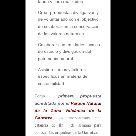
fauna y flora realizados.
Crear propuestas divulgativas y
de voluntariado con el objectivo
de colaborar en la conservación
de los valores naturales.
Colaborar con entidades locales
de estudio y divulgación del
patrimonio natural.
Asistir a cursos y talleres
específicos en materia de
sostenibilidad.
Como
primera propuesta
acreditada por el
Parque Natural
de la Zona Volcánica de la
, os proponemos una
Garrotxa
estancia de fin de semana para
conocer las orquídeas de la Garrotxa: