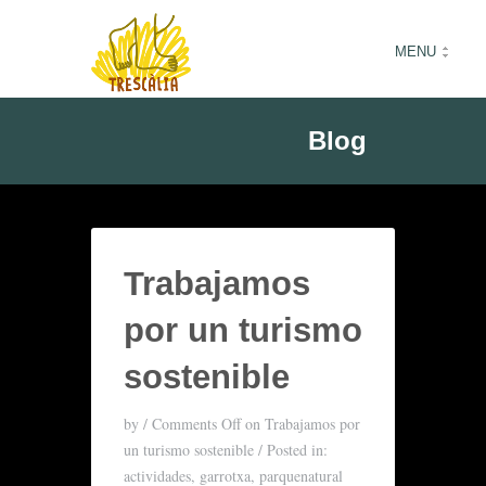
MENU
Blog
Trabajamos
por un turismo
sostenible
by
/
Comments Off
on Trabajamos por
un turismo sostenible
/
Posted in:
actividades
,
garrotxa
,
parquenatural