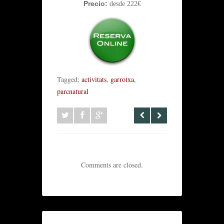
Precio:
desde 222€
Tagged:
activitats
,
garrotxa
,
parcnatural
Comments are closed.