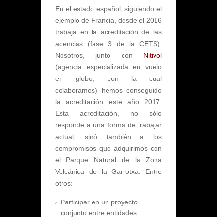
En el estado español, siguiendo el
ejemplo de Francia, desde el 2016
trabaja en la acreditación de las
agencias (fase 3 de la CETS).
Nosotros, junto con
Nitivol
(agencia especializada en vuelo
en globo, con la cual
colaboramos) hemos conseguido
la acreditación este año 2017.
Esta acreditación, no sólo
responde a una forma de trabajar
actual, sinó también a los
compromisos que adquirimos con
el Parque Natural de la Zona
Volcánica de la Garrotxa. Entre
otros:
Participar en un proyecto
conjunto entre entidades